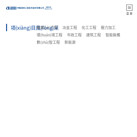
返 回
菜 單
項(xiàng)目風(fēng)采
礦業(yè)工程
冶金工程
化工工程
壓力加工
環(huán)境工程
市政工程
建筑工程
智能裝備
數(shù)智工程
新能源